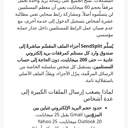
المشكلات. نسخ الجميع على رسالة بريد واحدة تحمل
مرفقاً بحجم 60 ميجابايت يعني أن معظم المستلمين
لن يتسلّموه أصلاً. ومشاركة رابط سحابي تعني مطالبة
عشرة أشخاص بتسجيل الدخول إلى خدمة أخرى، مع
عدم ضمان عمل الرابط للمستلمين داخل جدار حماية
مؤسسي.
يُسلّم SendSplit أجزاء الملف المقسّم مباشرةً إلى
صندوق وارد كل مستلم كمرفقات بريد إلكتروني
عادية — حتى 200 ميجابايت، دون الحاجة إلى حساب
للمستلمين.
يستقبل كل شخص سلسلته الخاصة من
الرسائل المرقّمة، ينزّل الأجزاء، ويفكّ الملف الأصلي
باستقلالية تامة.
لماذا يصعب إرسال الملفات الكبيرة إلى
عدة أشخاص
حدود حجم البريد الإلكتروني تتباين بين
المزوّدين:
Gmail يقبل 25 ميجابايت،
Outlook 20 ميجابايت، Yahoo 25