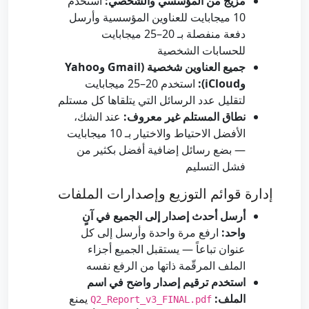
مزيج من المؤسسي والشخصي:
استخدم
10 ميجابايت للعناوين المؤسسية وأرسل
دفعة منفصلة بـ 20–25 ميجابايت
للحسابات الشخصية
جميع العناوين شخصية (Gmail وYahoo
وiCloud):
استخدم 20–25 ميجابايت
لتقليل عدد الرسائل التي يتلقاها كل مستلم
نطاق المستلم غير معروف:
عند الشك،
الأفضل الاحتياط والاختيار بـ 10 ميجابايت
— بضع رسائل إضافية أفضل بكثير من
فشل التسليم
إدارة قوائم التوزيع وإصدارات الملفات
أرسل أحدث إصدار إلى الجميع في آنٍ
واحد:
ارفع مرة واحدة وأرسل إلى كل
عنوان تباعاً — يستقبل الجميع أجزاء
الملف المرقّمة ذاتها من الرفع نفسه
استخدم ترقيم إصدار واضح في اسم
الملف:
يمنع
Q2_Report_v3_FINAL.pdf