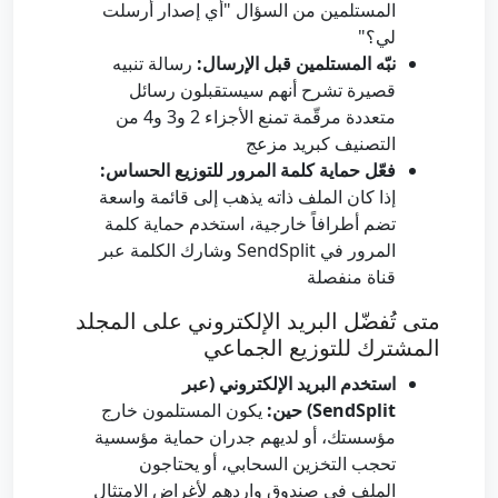
المستلمين من السؤال "أي إصدار أرسلت
لي؟"
نبّه المستلمين قبل الإرسال:
رسالة تنبيه
قصيرة تشرح أنهم سيستقبلون رسائل
متعددة مرقّمة تمنع الأجزاء 2 و3 و4 من
التصنيف كبريد مزعج
فعّل حماية كلمة المرور للتوزيع الحساس:
إذا كان الملف ذاته يذهب إلى قائمة واسعة
تضم أطرافاً خارجية، استخدم حماية كلمة
المرور في SendSplit وشارك الكلمة عبر
قناة منفصلة
متى تُفضّل البريد الإلكتروني على المجلد
المشترك للتوزيع الجماعي
استخدم البريد الإلكتروني (عبر
SendSplit) حين:
يكون المستلمون خارج
مؤسستك، أو لديهم جدران حماية مؤسسية
تحجب التخزين السحابي، أو يحتاجون
الملف في صندوق واردهم لأغراض الامتثال