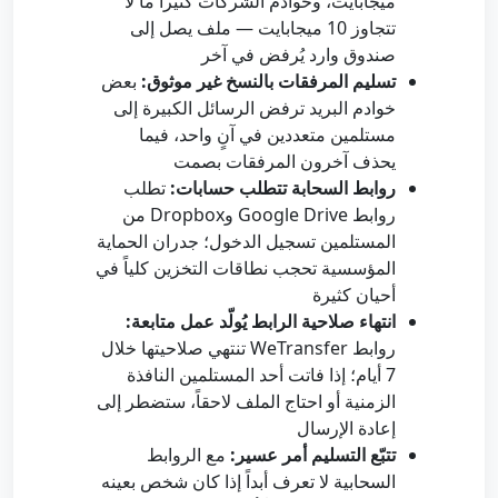
ميجابايت، وخوادم الشركات كثيراً ما لا
تتجاوز 10 ميجابايت — ملف يصل إلى
صندوق وارد يُرفض في آخر
تسليم المرفقات بالنسخ غير موثوق:
بعض
خوادم البريد ترفض الرسائل الكبيرة إلى
مستلمين متعددين في آنٍ واحد، فيما
يحذف آخرون المرفقات بصمت
روابط السحابة تتطلب حسابات:
تطلب
روابط Google Drive وDropbox من
المستلمين تسجيل الدخول؛ جدران الحماية
المؤسسية تحجب نطاقات التخزين كلياً في
أحيان كثيرة
انتهاء صلاحية الرابط يُولّد عمل متابعة:
روابط WeTransfer تنتهي صلاحيتها خلال
7 أيام؛ إذا فاتت أحد المستلمين النافذة
الزمنية أو احتاج الملف لاحقاً، ستضطر إلى
إعادة الإرسال
تتبّع التسليم أمر عسير:
مع الروابط
السحابية لا تعرف أبداً إذا كان شخص بعينه