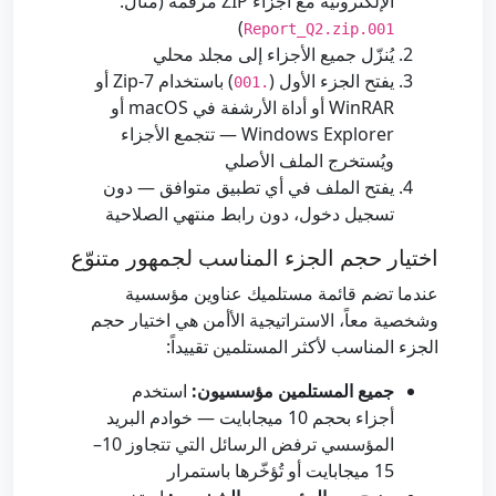
الإلكترونية مع أجزاء ZIP مرقّمة (مثال:
)
Report_Q2.zip.001
يُنزّل جميع الأجزاء إلى مجلد محلي
يفتح الجزء الأول (
) باستخدام 7-Zip أو
.001
WinRAR أو أداة الأرشفة في macOS أو
Windows Explorer — تتجمع الأجزاء
ويُستخرج الملف الأصلي
يفتح الملف في أي تطبيق متوافق — دون
تسجيل دخول، دون رابط منتهي الصلاحية
اختيار حجم الجزء المناسب لجمهور متنوّع
عندما تضم قائمة مستلميك عناوين مؤسسية
وشخصية معاً، الاستراتيجية الأأمن هي اختيار حجم
الجزء المناسب لأكثر المستلمين تقييداً:
جميع المستلمين مؤسسيون:
استخدم
أجزاء بحجم 10 ميجابايت — خوادم البريد
المؤسسي ترفض الرسائل التي تتجاوز 10–
15 ميجابايت أو تُؤخّرها باستمرار