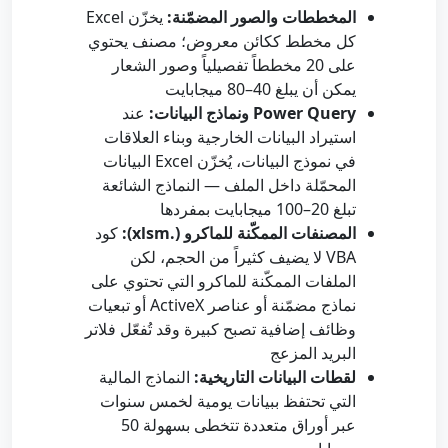
المخططات والصور المضمّنة:
يخزّن Excel
كل مخطط ككائن معروض؛ مصنف يحتوي
على 20 مخططاً تفصيلياً وصور الشعار
يمكن أن يبلغ 40–80 ميجابايت
Power Query ونماذج البيانات:
عند
استيراد البيانات الخارجية وبناء العلاقات
في نموذج البيانات، يُخزّن Excel البيانات
المحمّلة داخل الملف — النماذج الشائعة
تبلغ 20–100 ميجابايت بمفردها
المصنفات الممكّنة للماكرو (.xlsm):
كود
VBA لا يضيف كثيراً من الحجم، لكن
الملفات الممكّنة للماكرو التي تحتوي على
نماذج مضمّنة أو عناصر ActiveX أو تبعيات
وظائف إضافية تصبح كبيرة وقد تُفعّل فلاتر
البريد المزعج
لقطات البيانات التاريخية:
النماذج المالية
التي تحتفظ ببيانات يومية لخمس سنوات
عبر أوراق متعددة تتخطى بسهولة 50