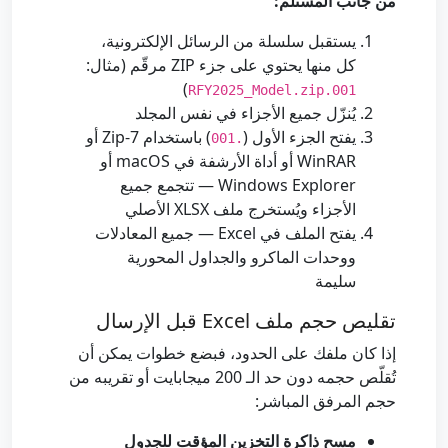
من جانب المستلم:
يستقبل سلسلة من الرسائل الإلكترونية،
كل منها يحتوي على جزء ZIP مرقّم (مثال:
)
RFY2025_Model.zip.001
يُنزّل جميع الأجزاء في نفس المجلد
يفتح الجزء الأول (
) باستخدام 7-Zip أو
.001
WinRAR أو أداة الأرشفة في macOS أو
Windows Explorer — تتجمع جميع
الأجزاء ويُستخرج ملف XLSX الأصلي
يفتح الملف في Excel — جميع المعادلات
ووحدات الماكرو والجداول المحورية
سليمة
تقليص حجم ملف Excel قبل الإرسال
إذا كان ملفك على الحدود، فبضع خطوات يمكن أن
تُقلّص حجمه دون حد الـ 200 ميجابايت أو تقريبه من
حجم المرفق المباشر:
مسح ذاكرة التخزين المؤقت للجدول