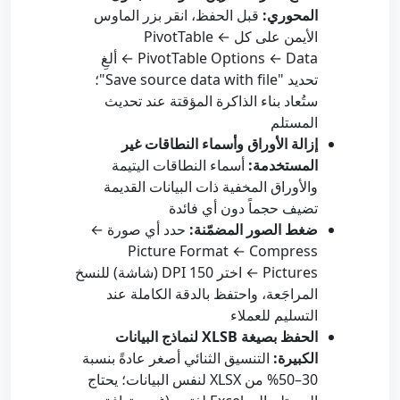
المحوري:
قبل الحفظ، انقر بزر الماوس
الأيمن على كل PivotTable ←
PivotTable Options ← Data ← ألغِ
تحديد "Save source data with file"؛
ستُعاد بناء الذاكرة المؤقتة عند تحديث
المستلم
إزالة الأوراق وأسماء النطاقات غير
المستخدمة:
أسماء النطاقات اليتيمة
والأوراق المخفية ذات البيانات القديمة
تضيف حجماً دون أي فائدة
ضغط الصور المضمّنة:
حدد أي صورة ←
Picture Format ← Compress
Pictures ← اختر 150 DPI (شاشة) للنسخ
المراجَعة، واحتفظ بالدقة الكاملة عند
التسليم للعملاء
الحفظ بصيغة XLSB لنماذج البيانات
الكبيرة:
التنسيق الثنائي أصغر عادةً بنسبة
30–50% من XLSX لنفس البيانات؛ يحتاج