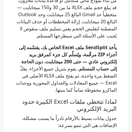
من بناء نموذج مالي متكامل أو قاعدة بيانات مخزون،
قد يبلغ حجم ملف XLSX ما بين 30 و150 ميجابايت —
متخطياً حد Gmail البالغ 25 ميجابايت وحد Outlook
البالغ 20 ميجابايت. إزالة المخططات أو حذف البيانات
المضمّنة لتقليص الحجم يعني تسليم ملف منقوص لا
يُجيب على الأسئلة التي سيطرحها المستلم.
يأخذ SendSplit ملف Excel الخاص بك، يقسّمه إلى
أجزاء ZIP مرقّمة، ويُسلّم كل جزء كمرفق بريد
إلكتروني عادي — حتى 200 ميجابايت، دون الحاجة
إلى حساب للمستلم.
يقوم بتنزيل جميع الأجزاء، يفكّ
الضغط مرة واحدة، ثم يفتح ملف XLSX الأصلي في
Excel — جميع المعادلات والجداول المحورية ووحدات
الماكرو محفوظة تماماً كما بنيتها.
لماذا تتخطى ملفات Excel الكبيرة حدود
البريد الإلكتروني
جدول بيانات بسيط بالأرقام نادراً ما يسبب مشكلة.
الإضافات هي التي تنمو بسرعة: