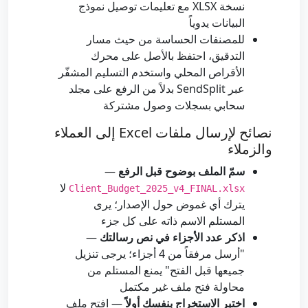
نسخة XLSX مع تعليمات توصيل نموذج
البيانات يدوياً
للمصنفات الحساسة من حيث مسار
التدقيق، احتفظ بالأصل على محرك
الأقراص المحلي واستخدم التسليم المشفّر
عبر SendSplit بدلاً من الرفع على مجلد
سحابي بسجلات وصول مشتركة
نصائح لإرسال ملفات Excel إلى العملاء
والزملاء
سمّ الملف بوضوح قبل الرفع
—
لا
Client_Budget_2025_v4_FINAL.xlsx
يترك أي غموض حول الإصدار؛ يرى
المستلم الاسم ذاته على كل جزء
اذكر عدد الأجزاء في نص رسالتك
—
"أرسل مرفقاً من 4 أجزاء؛ يرجى تنزيل
جميعها قبل الفتح" يمنع المستلم من
محاولة فتح ملف غير مكتمل
اختبر الاستخراج بنفسك أولاً
— افتح ملف