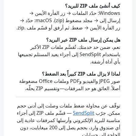
كيف أنشئ ملف ZIP للبريد؟
Windows: حدّد الملفات → زر الفأرة الأيمن →
إرسال إلى → مجلد مضغوط (zip). macOS: حدّد →
زر الفأرة الأيمن → ضغط. ثم أرفق أو قسّم ملف .zip.
هل يمكن إرسال ملف ZIP عبر البريد؟
نعم، ضمن حد خدمتك. تُقسَّم ملفات ZIP الأكبر
باستخدام SendSplit إلى أجزاء يعيد المستلم تجميعها
بأي أداة أرشفة.
لماذا لا يزال ملف ZIP كبيراً بعد الضغط؟
صور JPEG والفيديو وPDF وملفات Office مضغوطة
أصلاً. العائق هو حد المرفقات—وتقسيم ZIP يحلّه.
توقّف عن محاولة ضغط ملفات وصلت إلى أدنى حجم
ممكن. جرّب
SendSplit
— قسِّم ملف ZIP إلى أجزاء
مناسبة للبريد الإلكتروني وأرسلها كمرفقات عادية إلى
أي صندوق وارد، بحجم يصل إلى 200 ميغابايت، دون
الحاجة إلى حسابات.