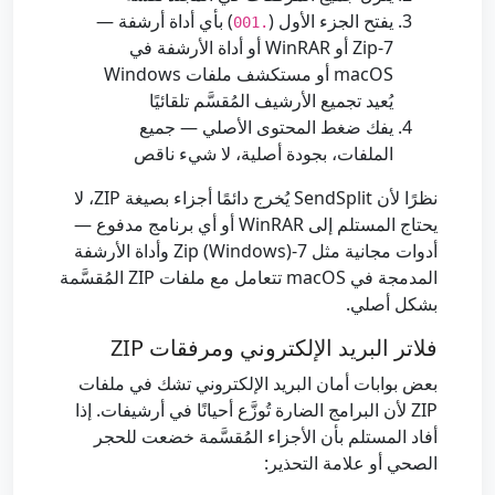
يفتح الجزء الأول (
) بأي أداة أرشفة —
.001
7-Zip أو WinRAR أو أداة الأرشفة في
macOS أو مستكشف ملفات Windows
يُعيد تجميع الأرشيف المُقسَّم تلقائيًا
يفك ضغط المحتوى الأصلي — جميع
الملفات، بجودة أصلية، لا شيء ناقص
نظرًا لأن SendSplit يُخرج دائمًا أجزاء بصيغة ZIP، لا
يحتاج المستلم إلى WinRAR أو أي برنامج مدفوع —
أدوات مجانية مثل 7-Zip (Windows) وأداة الأرشفة
المدمجة في macOS تتعامل مع ملفات ZIP المُقسَّمة
بشكل أصلي.
فلاتر البريد الإلكتروني ومرفقات ZIP
بعض بوابات أمان البريد الإلكتروني تشك في ملفات
ZIP لأن البرامج الضارة تُوزَّع أحيانًا في أرشيفات. إذا
أفاد المستلم بأن الأجزاء المُقسَّمة خضعت للحجر
الصحي أو علامة التحذير: