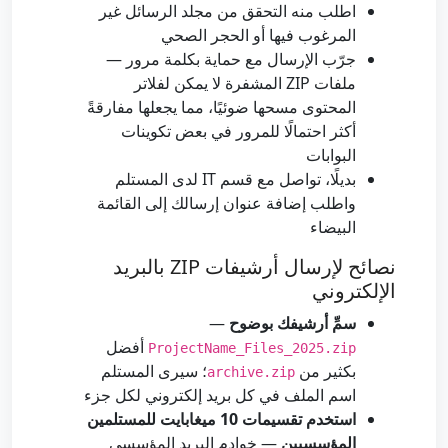
اطلب منه التحقق من مجلد الرسائل غير
المرغوب فيها أو الحجر الصحي
جرّب الإرسال مع حماية بكلمة مرور —
ملفات ZIP المشفرة لا يمكن لفلاتر
المحتوى مسحها ضوئيًا، مما يجعلها مفارقةً
أكثر احتمالًا للمرور في بعض تكوينات
البوابات
بديلًا، تواصل مع قسم IT لدى المستلم
واطلب إضافة عنوان إرسالك إلى القائمة
البيضاء
نصائح لإرسال أرشيفات ZIP بالبريد
الإلكتروني
سمِّ أرشيفك بوضوح
—
أفضل
ProjectName_Files_2025.zip
بكثير من
؛ سيرى المستلم
archive.zip
اسم الملف في كل بريد إلكتروني لكل جزء
استخدم تقسيمات 10 ميغابايت للمستلمين
المؤسسيين
— خوادم البريد المؤسسي