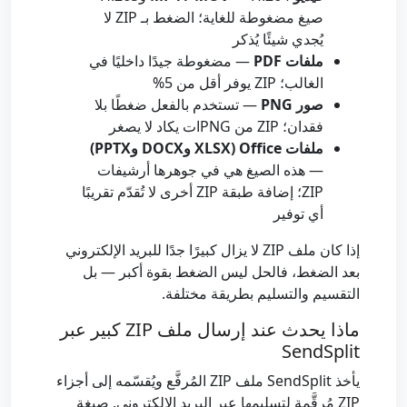
صيغ مضغوطة للغاية؛ الضغط بـ ZIP لا
يُجدي شيئًا يُذكر
ملفات PDF
— مضغوطة جيدًا داخليًا في
الغالب؛ ZIP يوفر أقل من 5%
صور PNG
— تستخدم بالفعل ضغطًا بلا
فقدان؛ ZIP من PNGات يكاد لا يصغر
ملفات Office (XLSX وDOCX وPPTX)
— هذه الصيغ هي في جوهرها أرشيفات
ZIP؛ إضافة طبقة ZIP أخرى لا تُقدّم تقريبًا
أي توفير
إذا كان ملف ZIP لا يزال كبيرًا جدًا للبريد الإلكتروني
بعد الضغط، فالحل ليس الضغط بقوة أكبر — بل
التقسيم والتسليم بطريقة مختلفة.
ماذا يحدث عند إرسال ملف ZIP كبير عبر
SendSplit
يأخذ SendSplit ملف ZIP المُرفَّع ويُقسّمه إلى أجزاء
ZIP مُرقَّمة لتسليمها عبر البريد الإلكتروني. صيغة