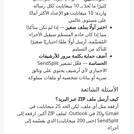
كثيرًا ما تُحدّ بـ 10 ميغابايت لكل رسالة
واردة؛ 10 ميغابايت هو الإعداد الأكثر أمانًا
على مستوى عالمي
اختبر أولًا بملف صغير
— إذا لم تكن متأكدًا
مما إذا كان خادم المستلم سيقبل الأجزاء
المُقسَّمة، أرسل أولًا ملفًا اختباريًا صغيرًا
للتأكد من التسليم
أضف حماية بكلمة مرور للأرشيفات
الحساسة
— فعِّل تشفير SendSplit
الاختياري لأي أرشيف يحتوي على وثائق
سرية أو بيانات شخصية أو ملفات مملوكة
الأسئلة الشائعة
كيف أرسل ملف ZIP عبر البريد؟
أرفقه مثل أي ملف، لكن الحد 25 ميجابايت في
Gmail و20 في Outlook. لملف ZIP أكبر، ارفعه إلى
SendSplit (حتى 200 ميجابايت) الذي يقسّمه إلى
أجزاء.