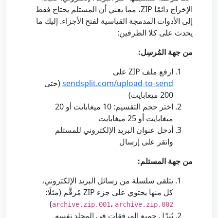
الإخراج دائمًا ZIP، مما يعني أن المستلم يحتاج فقط
إلى الأدوات المدمجة القياسية لفتح الأجزاء. إليك ما
يحدث على كلا الطرفين:
من جهة المُرسِل:
ارفع ملف ZIP على
sendsplit.com/upload-to-send
(حتى
200 ميغابايت)
اختر حجم التقسيم: 10 ميغابايت أو 20
ميغابايت أو 25 ميغابايت
أدخل عنوان البريد الإلكتروني للمستلم
وانقر على إرسال
من جهة المستلم:
يتلقى سلسلة من رسائل البريد الإلكتروني،
كل منها يحتوي على جزء ZIP مُرقَّم (مثلًا:
)
،
archive.zip.001
archive.zip.002
يُنزّل جميع المرفقات في المجلد نفسه