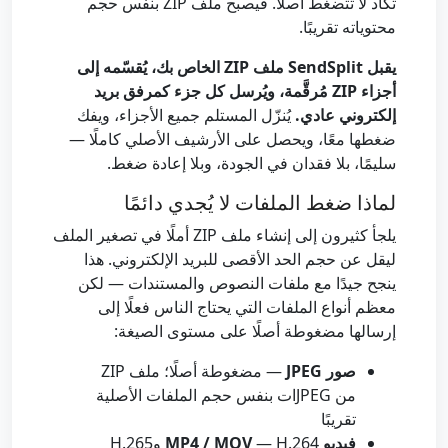
تكاد لا تتضغط أصلًا. فيصبح ملف ZIP بنفس حجم
محتوياته تقريبًا.
يقبل SendSplit ملف ZIP الخاص بك، يُقسّمه إلى
أجزاء ZIP مُرقَّمة، ويُرسل كل جزء كمرفق بريد
إلكتروني عادي.
يُنزّل المستلم جميع الأجزاء، ويفك
ضغطها معًا، ويحصل على الأرشيف الأصلي كاملًا —
سليمًا، بلا فقدان في الجودة، وبلا إعادة ضغط.
لماذا ضغط الملفات لا يُجدي دائمًا
يلجأ كثيرون إلى إنشاء ملف ZIP أملًا في تصغير الملف
ليقل عن حجم الحد الأقصى للبريد الإلكتروني. هذا
ينجح جيدًا مع ملفات النصوص والمستندات — لكن
معظم أنواع الملفات التي يحتاج الناس فعلًا إلى
إرسالها مضغوطة أصلًا على مستوى الصيغة:
صور JPEG
— مضغوطة أصلًا؛ ملف ZIP
من JPEGات بنفس حجم الملفات الأصلية
تقريبًا
فيديو MP4 / MOV
— H.264 وH.265