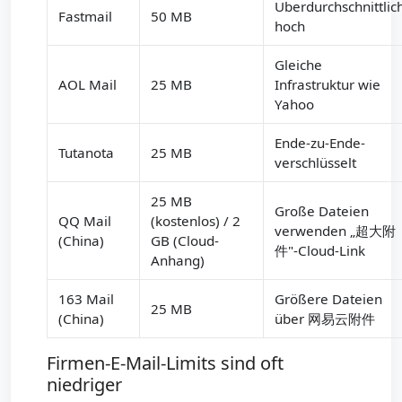
Überdurchschnittlic
Fastmail
50 MB
hoch
Gleiche
AOL Mail
25 MB
Infrastruktur wie
Yahoo
Ende-zu-Ende-
Tutanota
25 MB
verschlüsselt
25 MB
Große Dateien
QQ Mail
(kostenlos) / 2
verwenden „超大附
(China)
GB (Cloud-
件"-Cloud-Link
Anhang)
163 Mail
Größere Dateien
25 MB
(China)
über 网易云附件
Firmen-E-Mail-Limits sind oft
niedriger