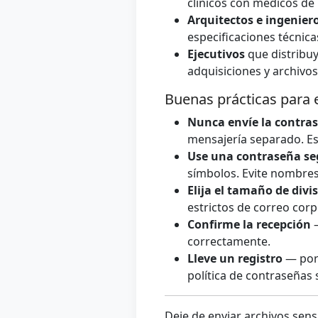
clínicos con médicos de 
Arquitectos e ingenier
especificaciones técnica
Ejecutivos
que distribuy
adquisiciones y archivos
Buenas prácticas para e
Nunca envíe la contras
mensajería separado. Est
Use una contraseña se
símbolos. Evite nombres
Elija el tamaño de div
estrictos de correo corp
Confirme la recepción
—
correctamente.
Lleve un registro
— por 
política de contraseñas s
Deje de enviar archivos sens