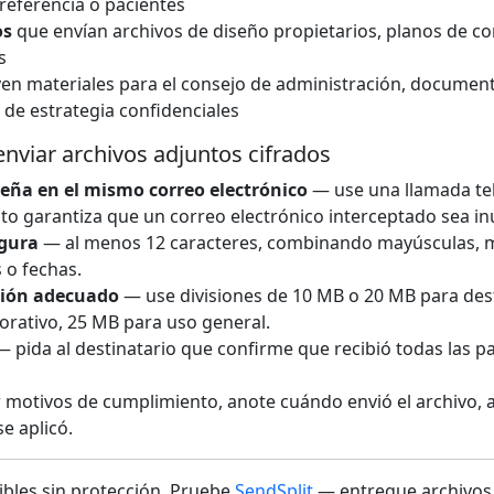
referencia o pacientes
os
que envían archivos de diseño propietarios, planos de co
s
en materiales para el consejo de administración, document
 de estrategia confidenciales
nviar archivos adjuntos cifrados
eña en el mismo correo electrónico
— use una llamada tel
o garantiza que un correo electrónico interceptado sea inú
gura
— al menos 12 caracteres, combinando mayúsculas, 
 o fechas.
isión adecuado
— use divisiones de 10 MB o 20 MB para dest
orativo, 25 MB para uso general.
 pida al destinatario que confirme que recibió todas las par
motivos de cumplimiento, anote cuándo envió el archivo, a
e aplicó.
ibles sin protección. Pruebe
SendSplit
— entregue archivos