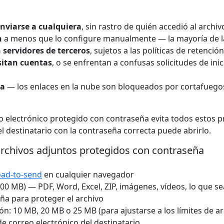
nviarse a cualquiera
, sin rastro de quién accedió al archiv
n
a menos que lo configure manualmente — la mayoría de la
 servidores de terceros
, sujetos a las políticas de retenci
sitan cuentas
, o se enfrentan a confusas solicitudes de ini
da
— los enlaces en la nube son bloqueados por cortafuegos
o electrónico protegido con contraseña evita todos estos p
l destinatario con la contraseña correcta puede abrirlo.
rchivos adjuntos protegidos con contraseña
oad-to-send
en cualquier navegador
00 MB) — PDF, Word, Excel, ZIP, imágenes, vídeos, lo que se
ña para proteger el archivo
ión: 10 MB, 20 MB o 25 MB (para ajustarse a los límites de a
de correo electrónico del destinatario