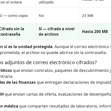
con el enlace
utilizado
Sí — como copia
No
25 MB
Cifrado sin la
Sí — cifrado a nivel
Hasta 200 MB
contraseña
de archivo
en sí es la unidad protegida
. Aunque el correo electrónico
rometida, el archivo no puede abrirse sin la contraseña.
s adjuntos de correo electrónico cifrados?
ídicos
que envían contratos, paquetes de descubrimiento 
ontraria
es de las finanzas
que entregan declaraciones de impuesto
HH
que envían cartas de oferta, evaluaciones de desempeño
ón médica
que comparten resultados de laboratorio, inform