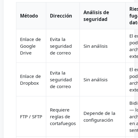
Rie
Análisis de
Método
Dirección
fug
seguridad
dat
El 
Enlace de
Evita la
pod
Google
seguridad
Sin análisis
arch
Drive
de correo
exte
El 
Evita la
Enlace de
pod
seguridad
Sin análisis
Dropbox
arch
de correo
exte
Bidi
Requiere
— l
Depende de la
FTP / SFTP
reglas de
arc
configuración
cortafuegos
en 
sen