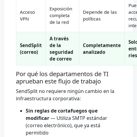
Pue
Exposición
Acceso
Depende de las
acc
completa
VPN
políticas
rec
de la red
int
A través
Sol
SendSplit
de la
Completamente
ent
(correo)
seguridad
analizado
rie
de correo
Por qué los departamentos de TI
aprueban este flujo de trabajo
SendSplit no requiere ningún cambio en la
infraestructura corporativa:
Sin reglas de cortafuegos que
modificar
— Utiliza SMTP estándar
(correo electrónico), que ya está
permitido