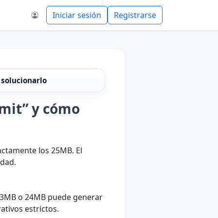
Iniciar sesión
Registrarse
 solucionarlo
imit” y cómo
xactamente los 25MB. El
idad.
de 23MB o 24MB puede generar
ativos estrictos.