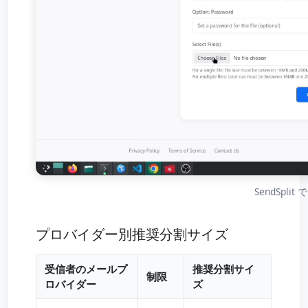
SendSpl
プロバイダー別推奨分割サイズ
受信者のメールプ
推奨分割サイ
制限
ロバイダー
ズ