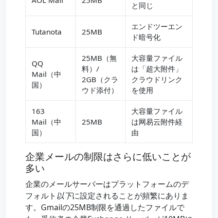
AOL Mail
25MB
と同じ
エンドツーエン
Tutanota
25MB
ド暗号化
25MB（無
大容量ファイル
QQ
料）/
は「超大附件」
Mail（中
2GB（クラ
クラウドリンク
国）
ウド添付）
を使用
163
大容量ファイル
Mail（中
25MB
は网易云附件経
国）
由
企業メールの制限はさらに低いことが
多い
企業のメールサーバーはプラットフォームのデ
フォルト
以下
に設定されることが頻繁にありま
す。Gmailの25MB制限を通過したファイルで