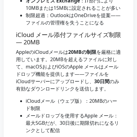
オンプレミス Exchange
：IT部門により
10MBまたは15MBに設定されることが多い
制限超過：OutlookはOneDriveを提案——
ファイルの管理権を失うことになる
iCloud メール添付ファイルサイズ制限
— 20MB
AppleのiCloudメールは
20MBの制限
を厳格に適
用しています。20MBを超えるファイルに対し
て、macOSおよびiOSのApple メールはメール
ドロップ機能を提供します——ファイルを
iCloudサーバーにアップロードし、
30日間
のみ
有効なダウンロードリンクを送信します。
iCloudメール（ウェブ版）：20MBのハー
ド制限
メールドロップを使用するApple メール：
最大5GBだが、30日後に期限切れになるリ
ンクとして配信