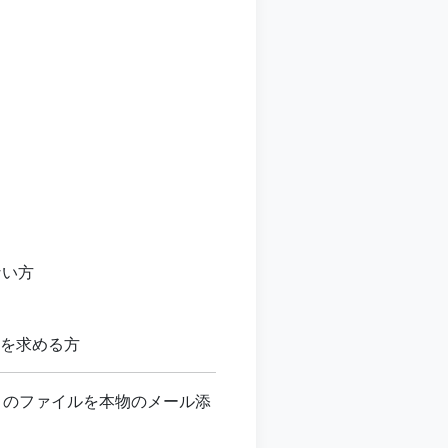
わない方
さを求める方
B のファイルを本物のメール添