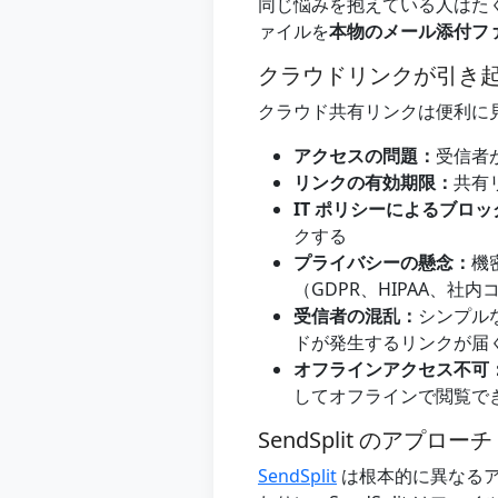
同じ悩みを抱えている人はた
ァイルを
本物のメール添付フ
クラウドリンクが引き
クラウド共有リンクは便利に
アクセスの問題：
受信者
リンクの有効期限：
共有
IT ポリシーによるブロッ
クする
プライバシーの懸念：
機
（GDPR、HIPAA、
受信者の混乱：
シンプル
ドが発生するリンクが届
オフラインアクセス不可
してオフラインで閲覧で
SendSplit のア
SendSplit
は根本的に異なるア