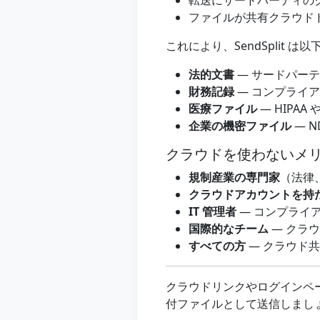
転送にサードパーティの
ファイルが共有クラウド
これにより、SendSplit 
法的文書
— サードパー
財務記録
— コンプライ
医療ファイル
— HIPA
企業の機密ファイル
— 
クラウドを使わないメ
規制産業の専門家
（法律
クラウドアカウントを持
IT 管理者
— コンプライ
国際的なチーム
— クラ
すべての方
— クラウド
クラウドリンクやログインペ
付ファイルとして送信しましょう。G