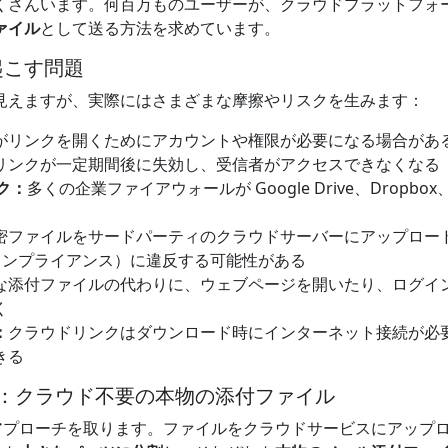
くさんいます。何百万ものユーザーが、クラウドプラットフォ
ァイル
として送る方法を求めています。
起こす問題
見えますが、実際にはさまざまな摩擦やリスクを生みます：
がリンクを開くためにアカウントや権限が必要になる場合があ
リンクが一定期間後に失効し、受信者がアクセスできなくなる
ク：
多くの企業ファイアウォールが Google Drive、Dropbox
密ファイルをサードパーティのクラウドサーバーにアップロー
社内コンプライアンス）に違反する可能性がある
な添付ファイルの代わりに、ウェブページを開いたり、ログイ
く
：
クラウドリンクはダウンロード時にインターネット接続が必
きる
プローチ：クラウド不要の本物の添付ファイル
プローチを取ります。ファイルをクラウドサービスにアップ