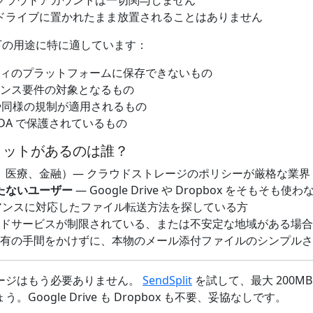
クラウドアカウントは一切関与しません
ドライブに置かれたまま放置されることはありません
は以下の用途に特に適しています：
ティのプラットフォームに保存できないもの
アンス要件の対象となるもの
A や同様の規制が適用されるもの
NDA で保護されているもの
リットがあるのは誰？
、医療、金融）— クラウドストレージのポリシーが厳格な業界
たないユーザー
— Google Drive や Dropbox をそもそも使
アンスに対応したファイル転送方法を探している方
ウドサービスが制限されている、または不安定な地域がある場合
共有の手間をかけずに、本物のメール添付ファイルのシンプル
ージはもう必要ありません。
SendSplit
を試して、最大 200M
oogle Drive も Dropbox も不要、妥協なしです。