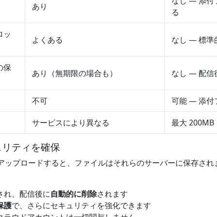
なし — 添
あり
る
ロッ
よくある
なし — 標
の保
あり（無期限の場合も）
なし — 配
不可
可能 — 添
サービスにより異なる
最大 200MB
ュリティを確保
ropbox にアップロードすると、ファイルはそれらのサーバーに保
され、配信後に
自動的に削除
されます
保護
で、さらにセキュリティを強化できます