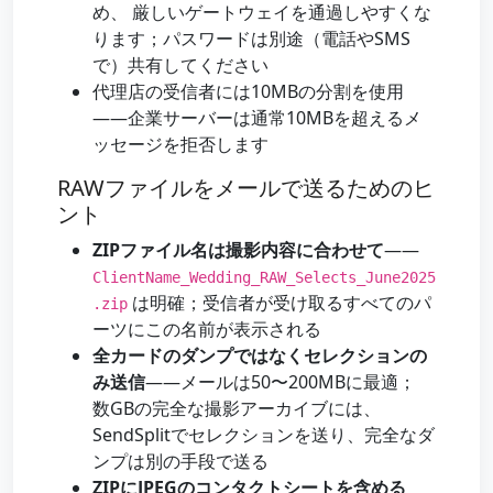
め、 厳しいゲートウェイを通過しやすくな
ります；パスワードは別途（電話やSMS
で）共有してください
代理店の受信者には10MBの分割を使用
——企業サーバーは通常10MBを超えるメ
ッセージを拒否します
RAWファイルをメールで送るためのヒ
ント
ZIPファイル名は撮影内容に合わせて
——
ClientName_Wedding_RAW_Selects_June2025
は明確；受信者が受け取るすべてのパ
.zip
ーツにこの名前が表示される
全カードのダンプではなくセレクションの
み送信
——メールは50〜200MBに最適；
数GBの完全な撮影アーカイブには、
SendSplitでセレクションを送り、完全なダ
ンプは別の手段で送る
ZIPにJPEGのコンタクトシートを含める