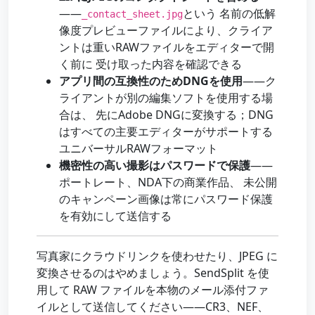
——
という 名前の低解
_contact_sheet.jpg
像度プレビューファイルにより、クライア
ントは重いRAWファイルをエディターで開
く前に 受け取った内容を確認できる
アプリ間の互換性のためDNGを使用
——ク
ライアントが別の編集ソフトを使用する場
合は、 先にAdobe DNGに変換する；DNG
はすべての主要エディターがサポートする
ユニバーサルRAWフォーマット
機密性の高い撮影はパスワードで保護
——
ポートレート、NDA下の商業作品、 未公開
のキャンペーン画像は常にパスワード保護
を有効にして送信する
写真家にクラウドリンクを使わせたり、JPEG に
変換させるのはやめましょう。SendSplit を使
用して RAW ファイルを本物のメール添付ファ
イルとして送信してください——CR3、NEF、