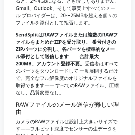
ると、2〜4GBになることも珍しくありません。
Gmail、Outlook、そして事実上すべてのメー
ル プロバイダーは、20〜25MBを超える個々の
ファイルを添付として拒否します。
SendSplitはRAWファイルまたは複数のRAWフ
ァイルをまとめたZIPを受け取り、 番号付きの
ZIPパーツに分割し、各パーツを標準的なメー
ル添付として送信します—— 合計最大
200MB、アカウント登録不要。
受信者はすべて
のパーツをダウンロードして 一度展開するだけ
で、完全なフル解像度のオリジナルファイルを
取得できます—— すべてのRAWファイル、圧縮
なし、品質変更なし。
RAWファイルのメール送信が難しい理
由
カメラのRAWファイルは設計上大きいサイズで
す——フルビット深度でセンサーの生データを