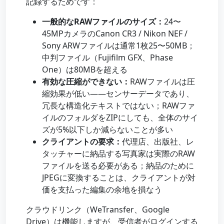
記録するためです：
一般的なRAWファイルのサイズ：
24〜
45MPカメラのCanon CR3 / Nikon NEF /
Sony ARWファイルは通常1枚25〜50MB；
中判ファイル（Fujifilm GFX、Phase
One）は80MBを超える
有効な圧縮ができない：
RAWファイルは圧
縮効果が低い——センサーデータであり、
冗長な構造化テキストではない；RAWファ
イルのフォルダをZIPにしても、全体のサイ
ズが5%以下しか減らないことが多い
クライアントの要求：
代理店、出版社、レ
タッチャーに納品する写真家は実際のRAW
ファイルを送る必要がある；納品のために
JPEGに変換することは、クライアントが対
価を支払った編集の余地を損なう
クラウドリンク（WeTransfer、Google
Drive）は機能しますが、受信者がログインする