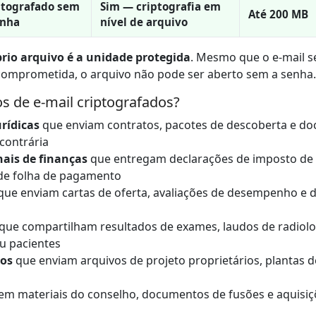
ptografado sem
Sim — criptografia em
Até 200 MB
enha
nível de arquivo
prio arquivo é a unidade protegida
. Mesmo que o e-mail 
 comprometida, o arquivo não pode ser aberto sem a senha.
 de e-mail criptografados?
rídicas
que enviam contratos, pacotes de descoberta e do
 contrária
nais de finanças
que entregam declarações de imposto de
s de folha de pagamento
que enviam cartas de oferta, avaliações de desempenho e 
que compartilham resultados de exames, laudos de radiolo
u pacientes
ros
que enviam arquivos de projeto proprietários, plantas 
em materiais do conselho, documentos de fusões e aquisiçõ