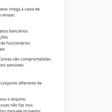
nexo chega à caixa de
o enviar:
ratos bancários
ições
de funcionários
ais
 Contas são comprometidas.
os sensíveis.
conjunto diferente de
sou o arquivo
oas não faz isso
dados daquele provedor