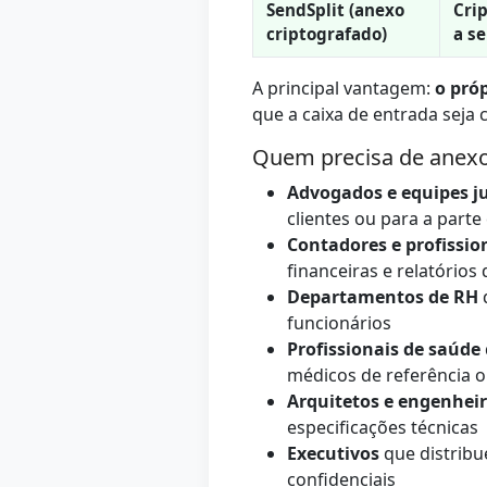
SendSplit (anexo
Cri
criptografado)
a s
A principal vantagem:
o pró
que a caixa de entrada seja
Quem precisa de anexos
Advogados e equipes ju
clientes ou para a parte
Contadores e profissio
financeiras e relatório
Departamentos de RH
funcionários
Profissionais de saúde
médicos de referência o
Arquitetos e engenhei
especificações técnicas
Executivos
que distribu
confidenciais