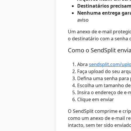
Destinatários precisam
Nenhuma entrega gar
aviso
Um anexo de e-mail protegi
o destinatário com a senha c
Como o SendSplit envi
Abra
sendsplit.com/upl
Faça upload do seu arqui
Defina uma senha para 
Escolha um tamanho de d
Insira o endereço de e-m
Clique em enviar
O SendSplit comprime e crip
como um anexo de e-mail real
intacto, sem ter sido envi