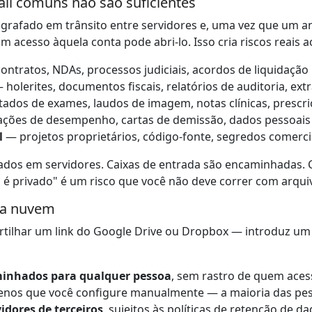
il comuns não são suficientes
ografado em trânsito entre servidores e, uma vez que um a
 acesso àquela conta pode abri-lo. Isso cria riscos reais a
ontratos, NDAs, processos judiciais, acordos de liquidação
 holerites, documentos fiscais, relatórios de auditoria, ext
ados de exames, laudos de imagem, notas clínicas, prescr
ações de desempenho, cartas de demissão, dados pessoais 
l
— projetos proprietários, código-fonte, segredos comerci
ados em servidores. Caixas de entrada são encaminhadas.
 é privado" é um risco que você não deve correr com arquiv
na nuvem
tilhar um link do Google Drive ou Dropbox — introduz um 
minhados para qualquer pessoa
, sem rastro de quem aces
nos que você configure manualmente — a maioria das pess
idores de terceiros
, sujeitos às políticas de retenção de 