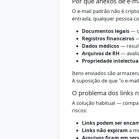
Por que anexos de e-ma
O e-mail padrão não é cript
entrada, qualquer pessoa com
Documentos legais
— c
Registros financeiros
—
Dados médicos
— result
Arquivos de RH
— avali
Propriedade intelectua
Itens enviados são armazen
A suposição de que "o e-mail
O problema dos links 
A solução habitual — compar
riscos:
Links podem ser enca
Links não expiram
a me
Arquivos ficam em serv