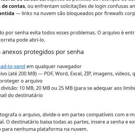
 de contas
, ou enfrentam solicitações de login confusas a
antida
— links na nuvem são bloqueados por firewalls cor
do por senha evita todos esses problemas. O arquivo é en
orreta pode abri-lo.
a anexos protegidos por senha
oad-to-send
em qualquer navegador
vo (até 200 MB) — PDF, Word, Excel, ZIP, imagens, vídeos, 
proteger o arquivo
ivisão: 10 MB, 20 MB ou 25 MB (para se adequar aos limite
ail do destinatário
tografa o arquivo, divide-o em partes compatíveis com e-ma
. O destinatário baixa todas as partes, insere a senha e ex
ado para nenhuma plataforma na nuvem.