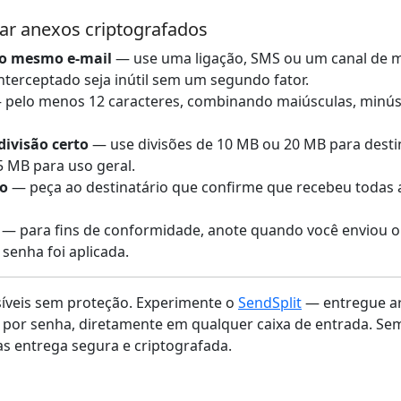
iar anexos criptografados
no mesmo e-mail
— use uma ligação, SMS ou um canal de 
nterceptado seja inútil sem um segundo fator.
pelo menos 12 caracteres, combinando maiúsculas, minús
ivisão certo
— use divisões de 10 MB ou 20 MB para destin
5 MB para uso geral.
to
— peça ao destinatário que confirme que recebeu todas a
— para fins de conformidade, anote quando você enviou o
 senha foi aplicada.
síveis sem proteção. Experimente o
SendSplit
— entregue ar
 por senha, diretamente em qualquer caixa de entrada. Se
s entrega segura e criptografada.