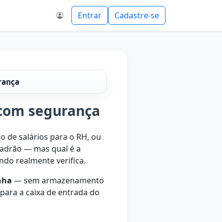
Entrar
Cadastre-se
rança
 com segurança
o de salários para o RH, ou
padrão — mas qual é a
ndo realmente verifica.
nha
— sem armazenamento
para a caixa de entrada do