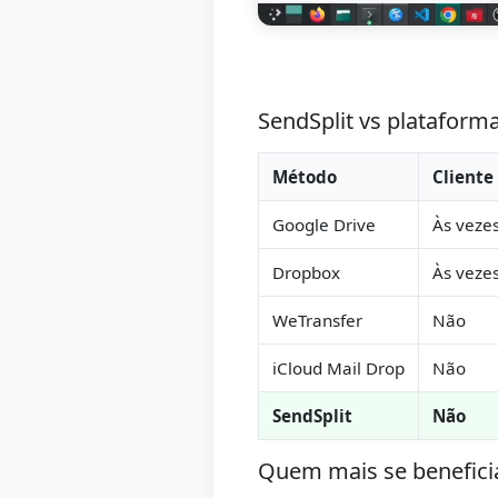
SendSplit vs plataform
Método
Cliente
Google Drive
Às veze
Dropbox
Às veze
WeTransfer
Não
iCloud Mail Drop
Não
SendSplit
Não
Quem mais se benefici