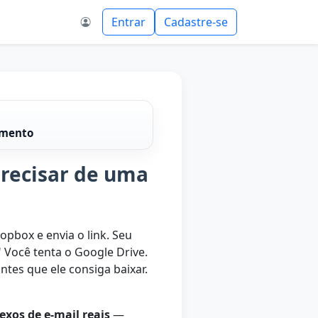
Entrar
Cadastre-se
amento
precisar de uma
opbox e envia o link. Seu
 Você tenta o Google Drive.
tes que ele consiga baixar.
exos de e-mail reais
—