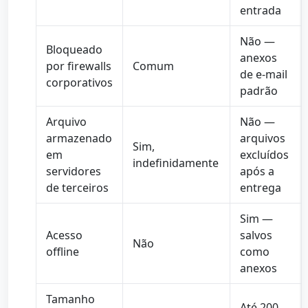
entrada
Não —
Bloqueado
anexos
por firewalls
Comum
de e-mail
corporativos
padrão
Arquivo
Não —
armazenado
arquivos
Sim,
em
excluídos
indefinidamente
servidores
após a
de terceiros
entrega
Sim —
Acesso
salvos
Não
offline
como
anexos
Tamanho
Até 200