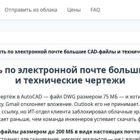
Отправить из облака
Цены
FAQ
ить по электронной почте большие CAD-файлы и техни
ь по электронной почте боль
и технические чертежи
ертёж в AutoCAD — файл DWG размером 75 МБ — и хоти
у. Gmail отклоняет вложение. Outlook его не принимает
е ссылку, но ИТ-отдел клиента заблокировал облачные х
екает раньше, чем команда инженеров успевает скачать 
D-файлы размером до 200 МБ в виде настоящих почт
страниц для скачивания, никаких аккаунтов — ни с ваше