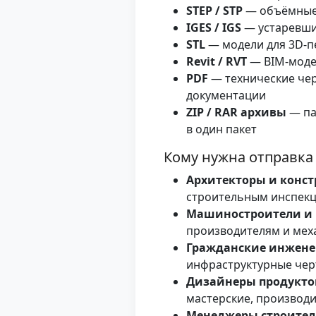
STEP / STP
— объёмные 
IGES / IGS
— устаревши
STL
— модели для 3D-пе
Revit / RVT
— BIM-модел
PDF
— технические чер
документации
ZIP / RAR архивы
— па
в один пакет
Кому нужна отправка
Архитекторы и конс
строительным инспекц
Машиностроители и
производителям и мех
Гражданские инжене
инфраструктурные чер
Дизайнеры продукт
мастерские, производ
Менеджеры строител