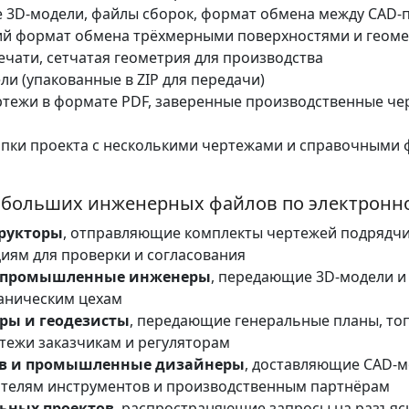
3D-модели, файлы сборок, формат обмена между CAD
й формат обмена трёхмерными поверхностями и геом
чати, сетчатая геометрия для производства
и (упакованные в ZIP для передачи)
тежи в формате PDF, заверенные производственные че
пки проекта с несколькими чертежами и справочными
 больших инженерных файлов по электронно
трукторы
, отправляющие комплекты чертежей подрядчи
иям для проверки и согласования
 промышленные инженеры
, передающие 3D-модели и
аническим цехам
ры и геодезисты
, передающие генеральные планы, то
тежи заказчикам и регуляторам
ов и промышленные дизайнеры
, доставляющие CAD-м
ителям инструментов и производственным партнёрам
ьных проектов
, распространяющие запросы на разъясне