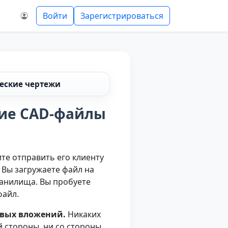
Войти
Зарегистрироваться
ческие чертежи
шие CAD-файлы
те отправить его клиенту
. Вы загружаете файл на
ранилища. Вы пробуете
файл.
овых вложений.
Никаких
й стороны, ни со стороны