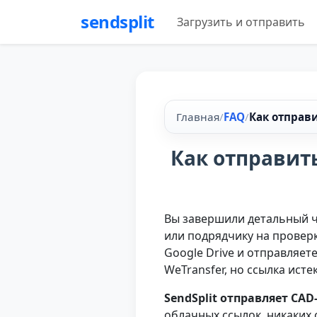
sendsplit
Загрузить и отправить
Главная
/
FAQ
/
Как отправ
Как отправит
Вы завершили детальный ч
или подрядчику на проверк
Google Drive и отправляет
WeTransfer, но ссылка ист
SendSplit отправляет CA
облачных ссылок, никаких 