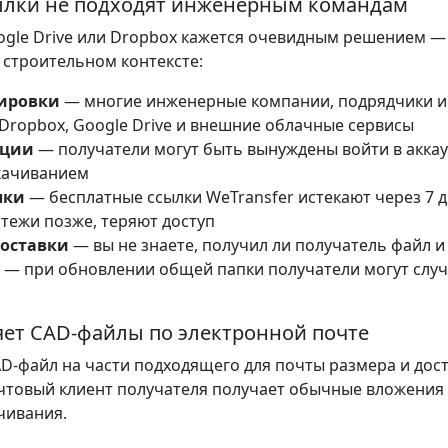
ылки не подходят инженерным командам
ogle Drive или Dropbox кажется очевидным решением — 
строительном контексте:
ировки
— многие инженерные компании, подрядчики и
Dropbox, Google Drive и внешние облачные сервисы
ации
— получатели могут быть вынуждены войти в аккау
скачиванием
лки
— бесплатные ссылки WeTransfer истекают через 7 д
ежи позже, теряют доступ
доставки
— вы не знаете, получил ли получатель файл и
— при обновлении общей папки получатели могут случ
ляет CAD-файлы по электронной почте
AD-файл на части подходящего для почты размера и дост
чтовый клиент получателя получает обычные вложения 
ачивания.