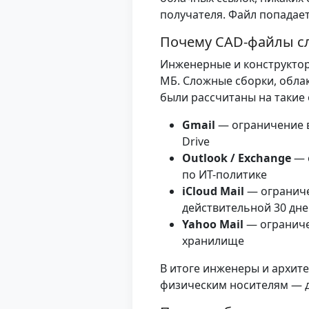
получателя. Файл попадае
Почему CAD-файлы сл
Инженерные и конструктор
МБ. Сложные сборки, обла
были рассчитаны на такие
Gmail
— ограничение в
Drive
Outlook / Exchange
— 
по ИТ-политике
iCloud Mail
— ограниче
действительной 30 дн
Yahoo Mail
— ограниче
хранилище
В итоге инженеры и архит
физическим носителям — д