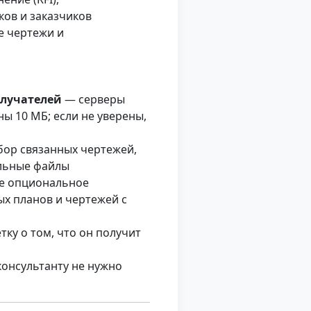
ов и заказчиков
е чертежи и
олучателей
— серверы
ы 10 МБ; если не уверены,
бор связанных чертежей,
ельные файлы
е опциональное
х планов и чертежей с
ку о том, что он получит
консультанту не нужно