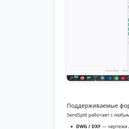
Поддерживаемые фор
SendSplit работает с люб
DWG / DXF
— чертежи A