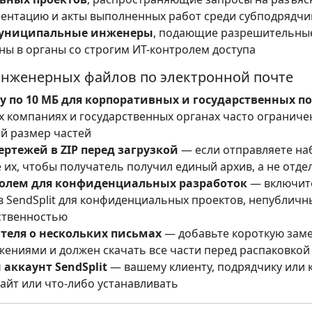
ентацию и акты выполненных работ среди субподрядчик
муниципальные инженеры
, подающие разрешительны
ы в органы со строгим ИТ-контролем доступа
инженерных файлов по электронной почте
у по 10 МБ для корпоративных и государственных п
 компаниях и государственных органах часто ограничен
й размер частей
ртежей в ZIP перед загрузкой
— если отправляете на
 их, чтобы получатель получил единый архив, а не отд
ролем для конфиденциальных разработок
— включит
 SendSplit для конфиденциальных проектов, непубличны
ственностью
теля о нескольких письмах
— добавьте короткую замет
жениями и должен скачать все части перед распаковкой
аккаунт SendSplit
— вашему клиенту, подрядчику или 
айт или что-либо устанавливать