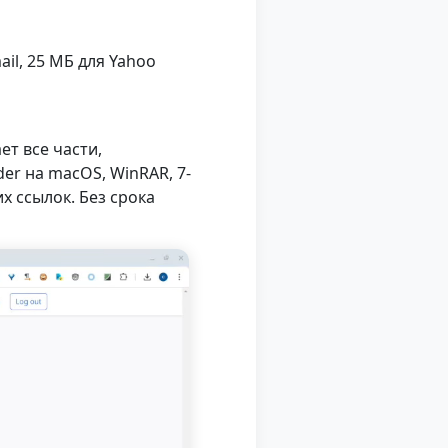
il, 25 МБ для Yahoo
т все части,
r на macOS, WinRAR, 7-
х ссылок. Без срока