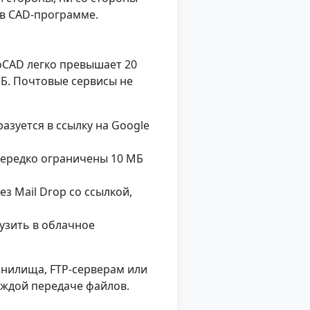
 в CAD-программе.
oCAD легко превышает 20
МБ. Почтовые сервисы не
азуется в ссылку на Google
нередко ограничены 10 МБ
 Mail Drop со ссылкой,
узить в облачное
анилища, FTP-серверам или
аждой передаче файлов.