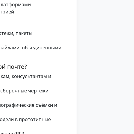
-платформами
етрией
ртежи, пакеты
 файлами, объединёнными
й почте?
кам, консультантам и
 сборочные чертежи
пографические съёмки и
одели в прототипные
ние (RFI),