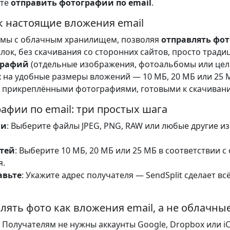
ите
отправить фотографии по email
.
к настоящие вложения email
емы с облачным хранилищем, позволяя
отправлять фо
лок, без скачивания со сторонних сайтов, просто тради
графий
(отдельные изображения, фотоальбомы или целые
х на удобные размеры вложений — 10 МБ, 20 МБ или 25 
с прикреплёнными фотографиями, готовыми к скачиван
афии по email: три простых шага
ии
: Выберите файлы JPEG, PNG, RAW или любые другие из
тей
: Выберите 10 МБ, 20 МБ или 25 МБ в соответствии 
я.
авьте
: Укажите адрес получателя — SendSplit сделает вс
ять фото как вложения email, а не облачны
: Получателям не нужны аккаунты Google, Dropbox или i