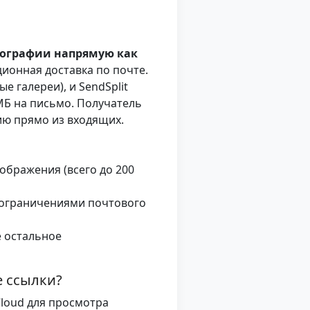
тографии напрямую как
ционная доставка по почте.
 галереи), и SendSplit
МБ на письмо. Получатель
ию прямо из входящих.
ображения (всего до 200
с ограничениями почтового
ё остальное
е ссылки?
Cloud для просмотра