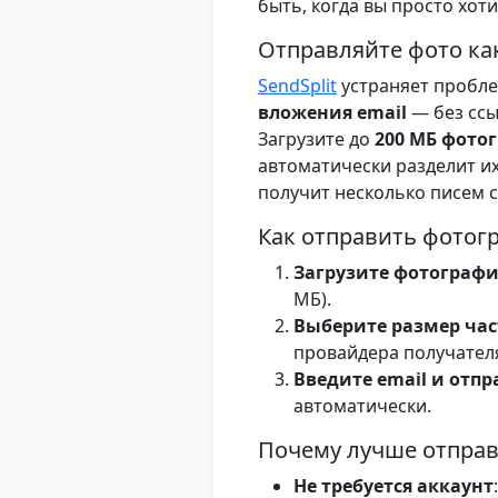
быть, когда вы просто хот
Отправляйте фото ка
SendSplit
устраняет пробл
вложения email
— без ссы
Загрузите до
200 МБ фото
автоматически разделит и
получит несколько писем 
Как отправить фотогр
Загрузите фотограф
МБ).
Выберите размер час
провайдера получател
Введите email и отпр
автоматически.
Почему лучше отправл
Не требуется аккаунт