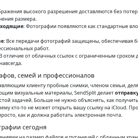
бражения высокого разрешения доставляются без потер
нения размера.
входящие
: Фотографии появляются как стандартные вл
ие
: Все передачи фотографий защищены, обеспечивая 
ссиональных работ.
 В отличие от облачных ссылок с ограниченным сроком 
навсегда.
афов, семей и профессионалов
авляющим клиенту пробные снимки, членом семьи, дел
ющим визуальные материалы, SendSplit делает
отправк
той задачей. Больше не нужно объяснять, как получить
чему кто-то не может открыть вашу ссылку на iCloud. Пр
просто, как и должна работать электронная почта.
графии сегодня
чениями на размер файлов и путаницей с облачным хра