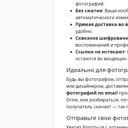
фотографий.
Без сжатия
: Ваши изо
автоматического изме
Прямая доставка во 
удобно.
Сквозное шифрован
воспоминаний и профе
Ссылки не истекают
:
остаются во входящих 
Идеально для фотогр
Будь вы фотографом, отпр
или дизайнером, доставля
фотографий по email
прос
Drive, или разбираться, по
получатель скачает — так 
Отправьте свои фото
Хватит бороться с ограни