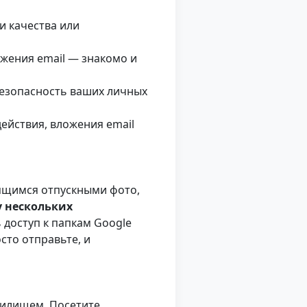
и качества или
ожения email — знакомо и
безопасность ваших личных
действия, вложения email
ящимся отпускными фото,
у нескольких
 доступ к папкам Google
осто отправьте, и
нилищем. Посетите