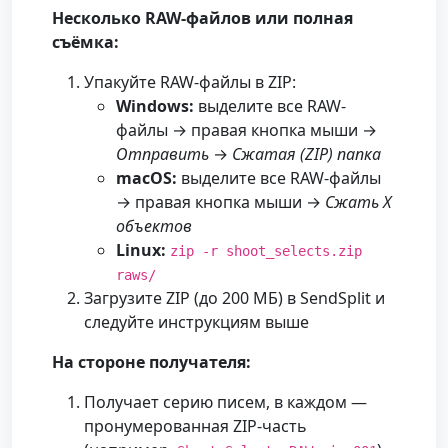
Несколько RAW-файлов или полная
съёмка:
Упакуйте RAW-файлы в ZIP:
Windows:
выделите все RAW-
файлы → правая кнопка мыши →
Отправить
→
Сжатая (ZIP) папка
macOS:
выделите все RAW-файлы
→ правая кнопка мыши →
Сжать X
объектов
Linux:
zip -r shoot_selects.zip
raws/
Загрузите ZIP (до 200 МБ) в SendSplit и
следуйте инструкциям выше
На стороне получателя:
Получает серию писем, в каждом —
пронумерованная ZIP-часть