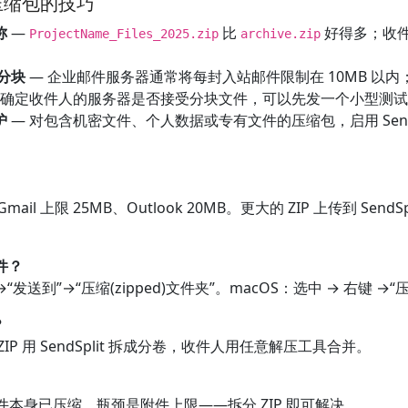
 压缩包的技巧
称
—
比
好得多；收
ProjectName_Files_2025.zip
archive.zip
 分块
— 企业邮件服务器通常将每封入站邮件限制在 10MB 以内
不确定收件人的服务器是否接受分块文件，可以先发一个小型测
护
— 对包含机密文件、个人数据或专有文件的压缩包，启用 SendS
l 上限 25MB、Outlook 20MB。更大的 ZIP 上传到 SendS
件？
→“发送到”→“压缩(zipped)文件夹”。macOS：选中 → 右键 →
？
P 用 SendSplit 拆成分卷，收件人用任意解压工具合并。
ce 文件本身已压缩。瓶颈是附件上限——拆分 ZIP 即可解决。